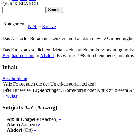
QUICK SEARCH
Kategorien:
N.N.
»
Kreuze
Das Alsdorfer Bergmannskeuz erinnert an das schwere Grubenunglü
Das Kreuz aus schlichtem Metall steht auf einem Felsvorsprung im 
Bergbaumuseum
in
Alsdorf
. Es wurde 1988 durch ein neues, nichtros
Inhalt
Beschreibung
[Alle Fotos, auch die der Unterkategorien zeigen]
F�r Hinweise, Erg�nzungen, Korrekturen oder Kritik zu diesem Artik
» weiter
Subjects A-Z (Auszug)
Aix-la-Chapelle
(Aachen)
»
Aken
(Aachen)
»
Alsdorf
(Ort)
»