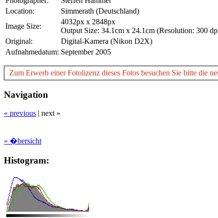
Photographer:
Steffen Hammer
Location:
Simmerath (Deutschland)
4032px x 2848px
Image Size:
Output Size: 34.1cm x 24.1cm (Resolution: 300 dp
Original:
Digital-Kamera (Nikon D2X)
Aufnahmedatum:
September 2005
Zum Erwerb einer Fotolizenz dieses Fotos besuchen Sie bitte die ne
Navigation
« previous
|
next »
» �bersicht
Histogram: