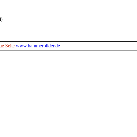
i)
ue Seite
www.hammerbilder.de