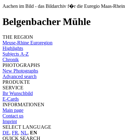
Aachen im Bild - das Bildarchiv f�r die Euregio Maas-Rhein
Belgenbacher Mühle
THE REGION
Meuse-Rhine Euroregion
Highlights
Subjects A-Z
Chronik
PHOTOGRAPHS
New Photographs
Advanced search
PRODUKTE
SERVICE
Ihr Wunschbild
E-Cards
INFORMATIONEN
Main page
Contact us
Imprint
SELECT LANGUAGE
DE
,
FR
,
NL
,
EN
QUICK SEARCH