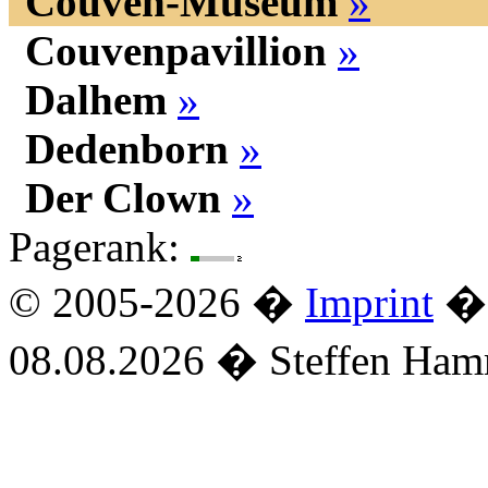
Couven-Museum
»
Couvenpavillion
»
Dalhem
»
Dedenborn
»
Der Clown
»
Pagerank:
© 2005-2026 �
Imprint
� 
08.08.2026 � Steffen Ha