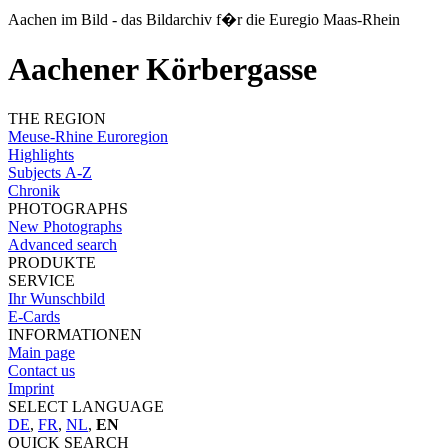
Aachen im Bild - das Bildarchiv f�r die Euregio Maas-Rhein
Aachener Körbergasse
THE REGION
Meuse-Rhine Euroregion
Highlights
Subjects A-Z
Chronik
PHOTOGRAPHS
New Photographs
Advanced search
PRODUKTE
SERVICE
Ihr Wunschbild
E-Cards
INFORMATIONEN
Main page
Contact us
Imprint
SELECT LANGUAGE
DE
,
FR
,
NL
,
EN
QUICK SEARCH