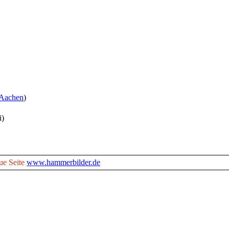
 Aachen
)
i)
ue Seite
www.hammerbilder.de