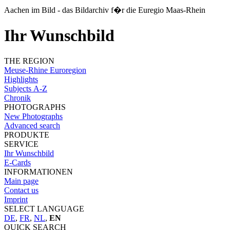
Aachen im Bild - das Bildarchiv f�r die Euregio Maas-Rhein
Ihr Wunschbild
THE REGION
Meuse-Rhine Euroregion
Highlights
Subjects A-Z
Chronik
PHOTOGRAPHS
New Photographs
Advanced search
PRODUKTE
SERVICE
Ihr Wunschbild
E-Cards
INFORMATIONEN
Main page
Contact us
Imprint
SELECT LANGUAGE
DE
,
FR
,
NL
,
EN
QUICK SEARCH