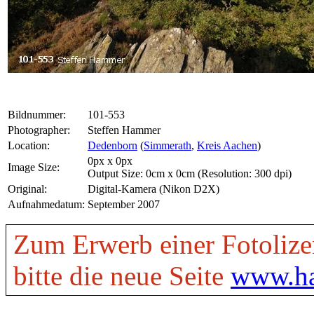
Bildnummer:
101-553
Photographer:
Steffen Hammer
Location:
Dedenborn
(
Simmerath
,
Kreis Aachen
)
0px x 0px
Image Size:
Output Size: 0cm x 0cm (Resolution: 300 dpi)
Original:
Digital-Kamera (Nikon D2X)
Aufnahmedatum:
September 2007
Zum Erwerb einer Fotolize
bitte die neue Seite
www.ha